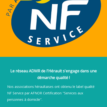
Le réseau ADMR de l'Hérault s'engage dans une
démarche qualité !
Nos associations héraultaises ont obtenu le label qualité
NF Service par AFNOR Certification "Services aux
personnes à domicile".