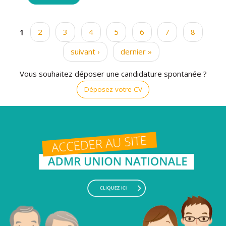
1
2
3
4
5
6
7
8
Pages
suivant ›
dernier »
Vous souhaitez déposer une candidature spontanée ?
Déposez votre CV