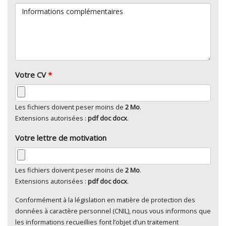
Informations complémentaires
Votre CV
*
Les fichiers doivent peser moins de
2 Mo
.
Extensions autorisées :
pdf doc docx
.
Votre lettre de motivation
Les fichiers doivent peser moins de
2 Mo
.
Extensions autorisées :
pdf doc docx
.
Conformément à la législation en matière de protection des
En cliquant sur "Envoyer", je consens au traitement de
données à caractère personnel (CNIL), nous vous informons que
mes données à caractère personnel
*
les informations recueillies font l’objet d’un traitement