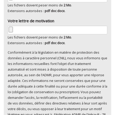
Les fichiers doivent peser moins de
2 Mo
.
Extensions autorisées :
pdf doc docx
.
Votre lettre de motivation
Les fichiers doivent peser moins de
2 Mo
.
Extensions autorisées :
pdf doc docx
.
Conformément à la législation en matière de protection des
En cliquant sur "Envoyer", je consens au traitement de
données à caractère personnel (CNIL), nous vous informons que
mes données à caractère personnel
*
les informations recueillies font l’objet d’un traitement
automatisé et sont mises à disposition de toute personne
autorisée, au sein de l’ADMR, pour vous apporter une réponse
adaptée. Ces informations ne seront conservées que pour une
durée adéquate à cette finalité ou pour une durée conforme à la
loi (obligation de conservation ou prescription). Vous pouvez
demander l’accès, la rectification, l’effacement ou la portabilité
de vos données, définir des directives relatives à leur sort après
votre décès, ou vous opposer à leur traitement pour un motif
légitime en vous adressant à : Fédération ADMR de l'Hérault - 78,