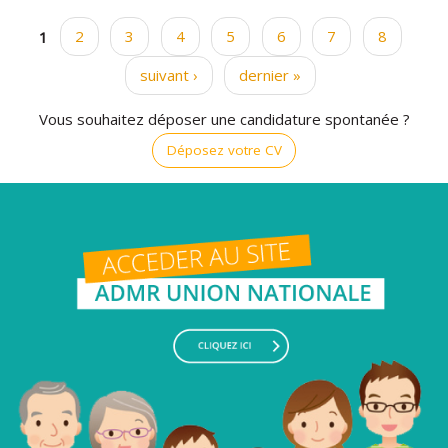
1
2
3
4
5
6
7
8
Pages
suivant ›
dernier »
Vous souhaitez déposer une candidature spontanée ?
Déposez votre CV